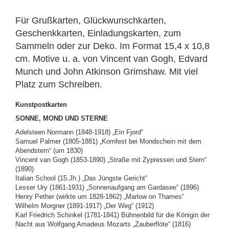
Für Grußkarten, Glückwunschkarten,
Geschenkkarten, Einladungskarten, zum
Sammeln oder zur Deko. Im Format 15,4 x 10,8
cm. Motive u. a. von Vincent van Gogh, Edvard
Munch und John Atkinson Grimshaw. Mit viel
Platz zum Schreiben.
Kunstpostkarten
SONNE, MOND UND STERNE
Adelsteen Normann (1848-1918) „Ein Fjord“
Samuel Palmer (1805-1881) „Kornfest bei Mondschein mit dem
Abendstern“ (um 1830)
Vincent van Gogh (1853-1890) „Straße mit Zypressen und Stern“
(1890)
Italian School (15.Jh.) „Das Jüngste Gericht“
Lesser Ury (1861-1931) „Sonnenaufgang am Gardasee“ (1896)
Henry Pether (wirkte um 1828-1862) „Marlow on Thames“
Wilhelm Morgner (1891-1917) „Der Weg“ (1912)
Karl Friedrich Schinkel (1781-1841) Bühnenbild für die Königin der
Nacht aus Wolfgang Amadeus Mozarts „Zauberflöte“ (1816)