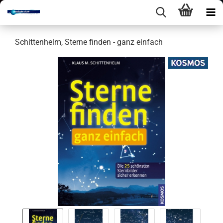
Schit­ten­helm, Ster­ne fin­den - ganz ein­fach