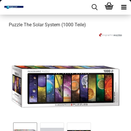
Puz­zle The Solar Sys­tem (1000 Teile)