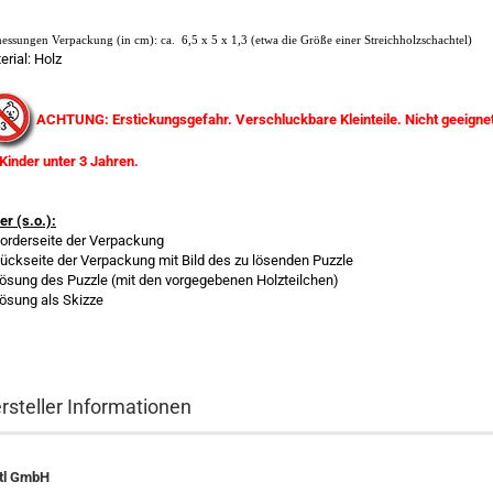
ssungen Verpackung (in cm): ca. 6,5 x 5 x 1,3 (etwa die Größe einer Streichholzschachtel)
erial: Holz
ACHTUNG: Erstickungsgefahr. Verschluckbare Kleinteile. Nicht geeigne
 Kinder unter 3 Jahren.
er (s.o.):
Vorderseite der Verpackung
Rückseite der Verpackung mit Bild des zu lösenden Puzzle
Lösung des Puzzle (mit den vorgegebenen Holzteilchen)
Lösung als Skizze
rsteller Informationen
tl GmbH