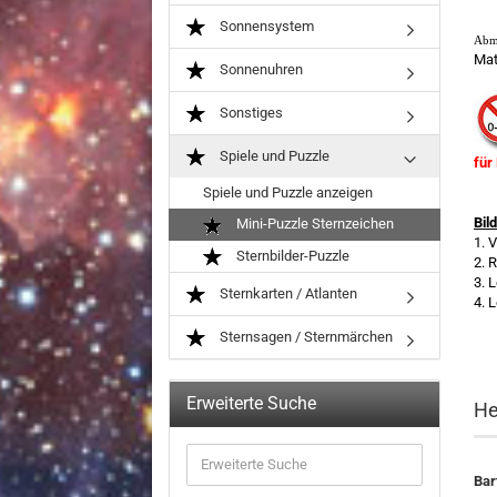
Sonnensystem
Abme
Mat
Sonnenuhren
Sonstiges
Spiele und Puzzle
für
Spiele und Puzzle anzeigen
Bild
Mini-Puzzle Sternzeichen
1. 
Sternbilder-Puzzle
2. 
3. 
Sternkarten / Atlanten
4. 
Sternsagen / Sternmärchen
Erweiterte Suche
He
Erweiterte
Suche
Bar