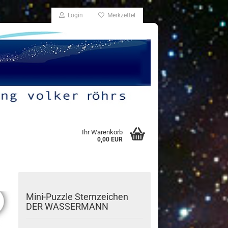
Login
Merkzettel
Ihr Warenkorb
0,00 EUR
Mini-​Puzzle Stern­zei­chen
DER WAS­SER­MANN