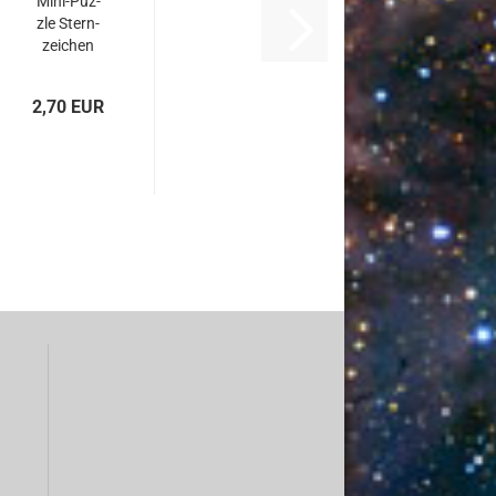
Mini-​Puz­
zle Stern­
zei­chen
DIE JUNG­
FRAU
2,70 EUR