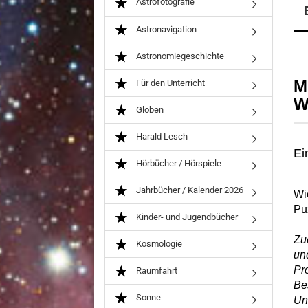
Astrofotografie
Astronavigation
Astronomiegeschichte
M
Für den Unterricht
W
Globen
Harald Lesch
Ei
Hörbücher / Hörspiele
Jahrbücher / Kalender 2026
Wi
Puz
Kinder- und Jugendbücher
Zu
Kosmologie
un
Pr
Raumfahrt
Be
Sonne
Un