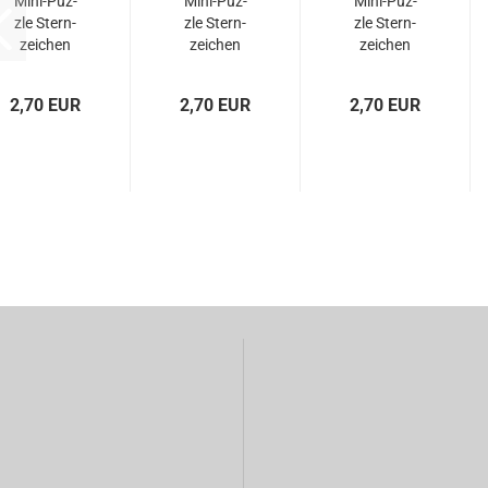
Mini-​Puz­
Mini-​Puz­
Mini-​Puz­
zle Stern­
zle Stern­
zle Stern­
zei­chen
zei­chen
zei­chen
DIE
DER
DER
WAAGE
SKOR­PI­
SCHÜT­ZE
2,70 EUR
2,70 EUR
2,70 EUR
ON