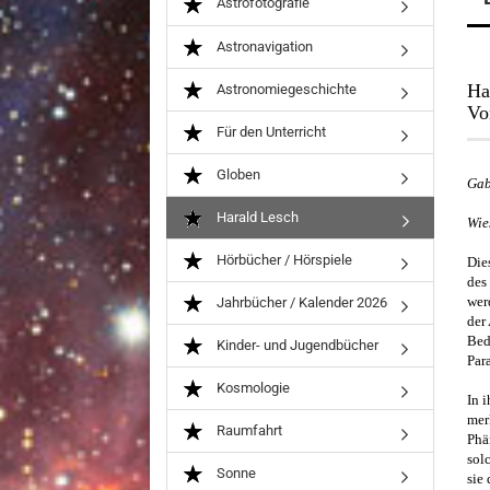
Astrofotografie
Astronavigation
Ha
Astronomiegeschichte
Vo
Für den Unterricht
Globen
Gab
Harald Lesch
Wie
Hörbücher / Hörspiele
Die
des
wer
Jahrbücher / Kalender 2026
der
Bed
Kinder- und Jugendbücher
Par
Kosmologie
In 
mer
Raumfahrt
Phä
sol
Sonne
sie