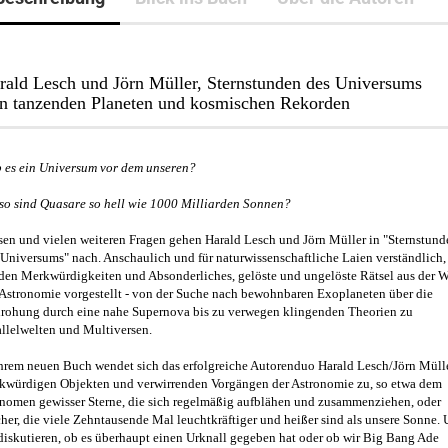
rald Lesch und Jörn Müller, Sternstunden des Universums
n tanzenden Planeten und kosmischen Rekorden
 es ein Universum vor dem unseren?
so sind Quasare so hell wie 1000 Milliarden Sonnen?
sen und vielen weiteren Fragen gehen Harald Lesch und Jörn Müller in "Sternstund
 Universums" nach. Anschaulich und für naturwissenschaftliche Laien verständlich,
den Merkwürdigkeiten und Absonderliches, gelöste und ungelöste Rätsel aus der W
 Astronomie vorgestellt - von der Suche nach bewohnbaren Exoplaneten über die
rohung durch eine nahe Supernova bis zu verwegen klingenden Theorien zu
allelwelten und Multiversen.
ihrem neuen Buch wendet sich das erfolgreiche Autorenduo Harald Lesch/Jörn Müll
kwürdigen Objekten und verwirrenden Vorgängen der Astronomie zu, so etwa dem
nomen gewisser Sterne, die sich regelmäßig aufblähen und zusammenziehen, oder
cher, die viele Zehntausende Mal leuchtkräftiger und heißer sind als unsere Sonne.
 diskutieren, ob es überhaupt einen Urknall gegeben hat oder ob wir Big Bang Ade