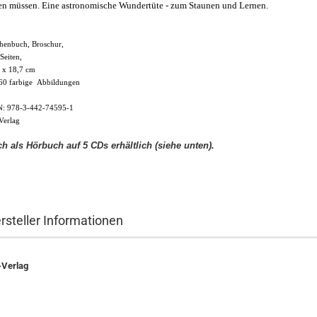
en müssen. Eine astronomische Wundertüte - zum Staunen und Lernen.
henbuch, Broschur,
Seiten
,
 x 18,7 cm
60 farbige Abbildungen
N:
978-3-442-74595-1
Verlag
h als Hörbuch auf 5 CDs erhältlich (siehe unten).
rsteller Informationen
-Verlag