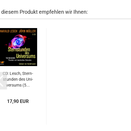
 diesem Produkt empfehlen wir Ihnen:
CD: Lesch, Stern­
stun­den des Uni­
ver­sums (5...
17,90 EUR