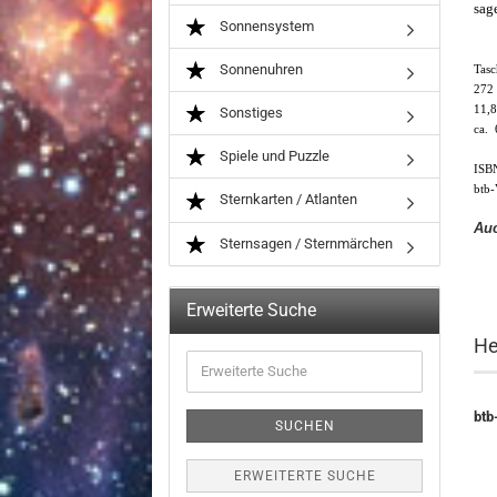
sag
Sonnensystem
Sonnenuhren
Tasc
272 
11,8
Sonstiges
ca. 
Spiele und Puzzle
ISB
btb-
Sternkarten / Atlanten
Auc
Sternsagen / Sternmärchen
Erweiterte Suche
He
Erweiterte
Suche
btb
SUCHEN
ERWEITERTE SUCHE