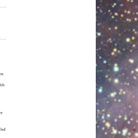
en
elt
er
 Und