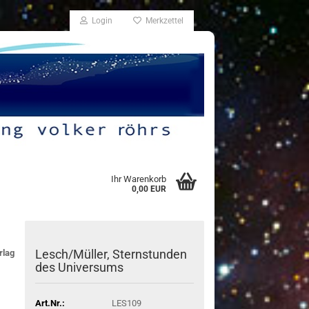
Login
Merkzettel
Ihr Warenkorb
0,00 EUR
Lesch/Mül­ler, Stern­stun­den
rlag
des Uni­ver­sums
Art.Nr.:
LES109