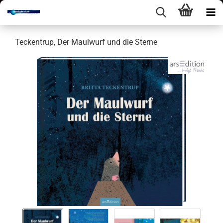
Te­cken­trup, Der Maul­wurf und die Ster­ne