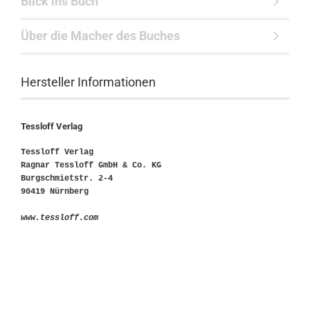
Blick ins Buch
Über die Macher des Buches
Hersteller Informationen
Tessloff Verlag
Tessloff Verlag
Ragnar Tessloff GmbH & Co. KG
Burgschmietstr. 2-4
90419 Nürnberg
www.tessloff.com