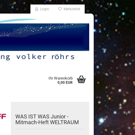
Login
Merkzettel
Ihr Warenkorb
0,00 EUR
WAS IST WAS Ju­ni­or -
Mitmach-​Heft WELT­RAUM