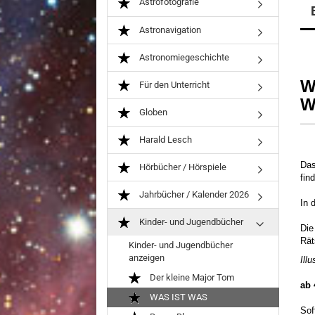
Astrofotografie
Astronavigation
Astronomiegeschichte
W
Für den Unterricht
W
Globen
Harald Lesch
Das
Hörbücher / Hörspiele
fin
Jahrbücher / Kalender 2026
In 
Kinder- und Jugendbücher
Die
Rät
Kinder- und Jugendbücher
anzeigen
Ill
Der kleine Major Tom
ab 
WAS IST WAS
Sof