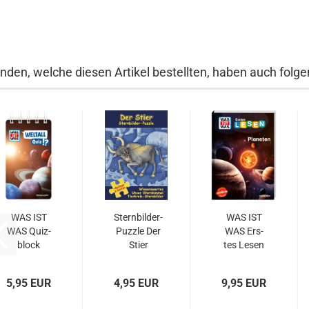
nden, welche diesen Artikel bestellten, haben auch folgen
WAS IST
Sternbilder-​​
WAS IST
WAS Quiz­
Puz­zle Der
WAS Ers­
block
Stier
tes Lesen
WELT­ALL
- PLA­NE­
TEN
5,95 EUR
4,95 EUR
9,95 EUR