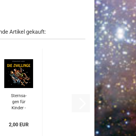
de Artikel gekauft:
Stern­sa­
gen für
Kin­der -
DIE ZWIL­
LIN­GE
2,00 EUR