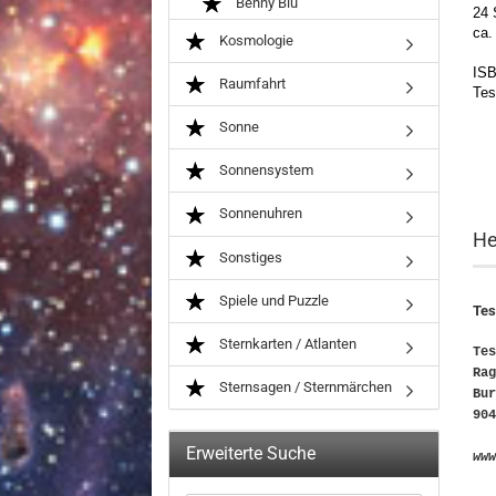
Benny Blu
24 
ca.
Kosmologie
ISB
Raumfahrt
Tes
Sonne
Sonnensystem
Sonnenuhren
He
Sonstiges
Spiele und Puzzle
Tes
Sternkarten / Atlanten
Tes
Rag
Sternsagen / Sternmärchen
Bur
904
Erweiterte Suche
www