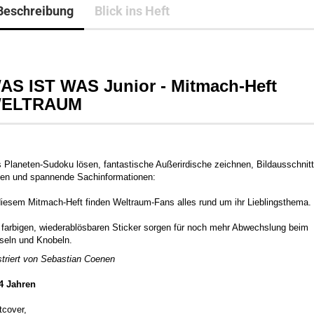
Beschreibung
Blick ins Heft
AS IST WAS Junior - Mitmach-Heft
ELTRAUM
 Planeten-Sudoku lösen, fantastische Außerirdische zeichnen, Bildausschnit
den und spannende Sachinformationen:
diesem Mitmach-Heft finden Weltraum-Fans alles rund um ihr Lieblingsthema.
 farbigen, wiederablösbaren Sticker sorgen für noch mehr Abwechslung beim
seln und Knobeln.
ustriert von Sebastian Coenen
4 Jahren
tcover,