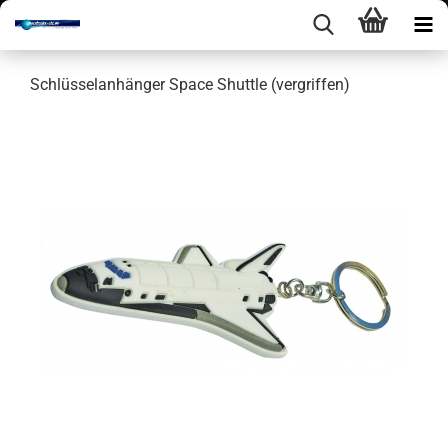
Schlüs­sel­an­hän­ger Space Shut­tle (ver­grif­fen)