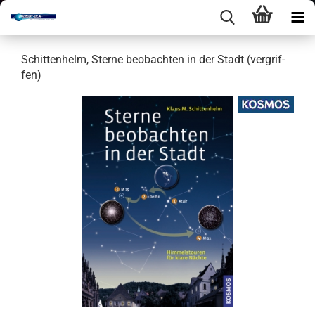
Schit­ten­helm, Ster­ne be­ob­ach­ten in der Stadt (ver­grif­
fen)