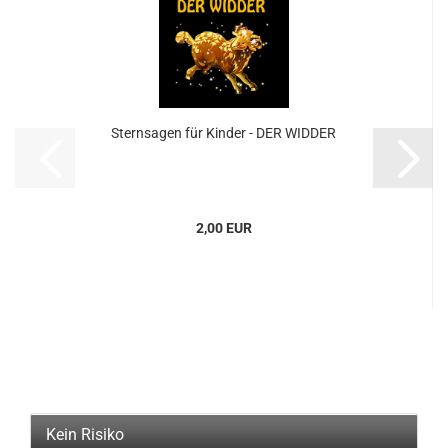
Stern­sa­gen für Kin­der - DER WID­DER
2,00 EUR
Kein Risiko