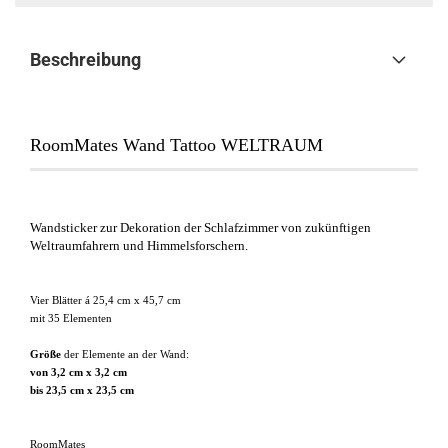
Beschreibung
RoomMates Wand Tattoo WELTRAUM
Wandsticker zur Dekoration der Schlafzimmer von zukünftigen
Weltraumfahrern und Himmelsforschern.
Vier Blätter á 25,4 cm x 45,7 cm
mit 35 Elementen
Größe
der Elemente an der Wand:
von 3,2 cm x 3,2 cm
bis 23,5 cm x 23,5 cm
RoomMates