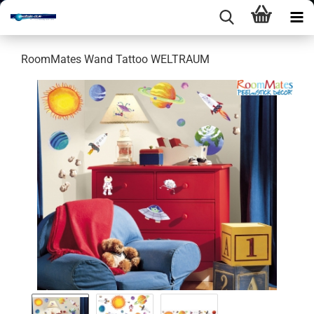
Room­Ma­tes Wand Tat­too WELT­RAUM