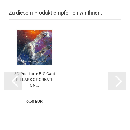
Zu diesem Produkt empfehlen wir Ihnen:
3D-​Post­kar­te BIG Card
PIL­LARS OF CREA­TI­
ON...
6,50 EUR