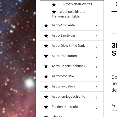
3D-Postkarten Weltall
Wechselbildkarten
Tierkreissternbilder
Astro-Ambiente
Astro-Einsteiger
3
Astro-Glow in the Dark
S
Astro-Postkarten
Astro-Schnickschnack
Astrofotografie
Be
he
Astronavigation
de
Astronomiegeschichte
Squ
Für den Unterricht
Form
Globen