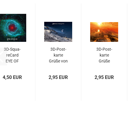
3D-​Squa­
3D-​Post­
3D-​Post­
re­Card
kar­te
kar­te
EYE OF
Grüße von
Grüße
GOD -
der Erde
vom Sa­
Helix-​​
turn­mond
4,50 EUR
2,95 EUR
2,95 EUR
Nebel
Titan...