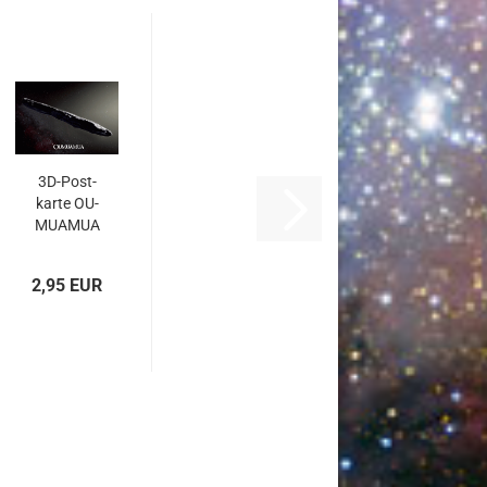
3D-​Post­
kar­te OU­
MU­A­MUA
2,95 EUR