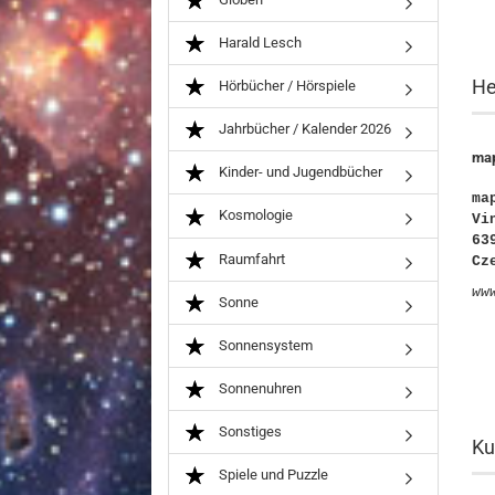
Harald Lesch
He
Hörbücher / Hörspiele
Jahrbücher / Kalender 2026
map
Kinder- und Jugendbücher
ma
Kosmologie
Vi
63
Raumfahrt
Cz
ww
Sonne
Sonnensystem
Sonnenuhren
Sonstiges
Ku
Spiele und Puzzle