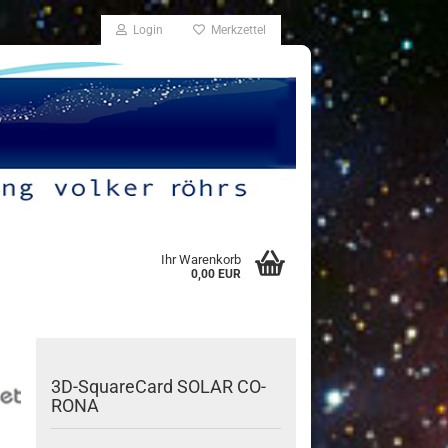
Login
Merkzettel
Ihr Warenkorb
0,00 EUR
3D-​SquareCard SOLAR CO­
RO­NA