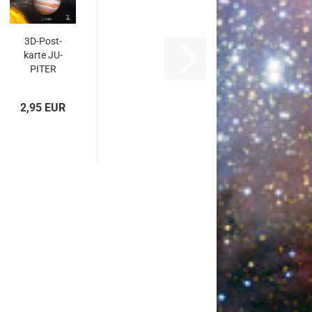
3D-​Post­
kar­te JU­
PI­TER
2,95 EUR