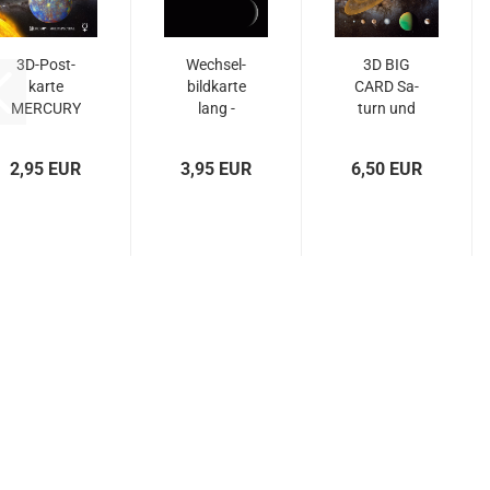
3D-​Post­
Wech­sel­
3D BIG
kar­te
bild­kar­te
CARD Sa­
MER­CU­RY
lang -
turn und
(Mer­kur)
Mond­pha­
seine
sen
Monde
2,95 EUR
3,95 EUR
6,50 EUR