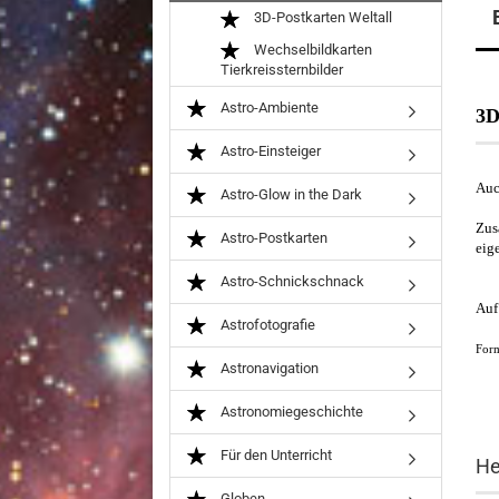
3D-Postkarten Weltall
Wechselbildkarten
Tierkreissternbilder
Astro-Ambiente
3D
Astro-Einsteiger
Auc
Astro-Glow in the Dark
Zus
Astro-Postkarten
eig
Astro-Schnickschnack
Auf
Astrofotografie
Form
Astronavigation
Astronomiegeschichte
Für den Unterricht
He
Globen