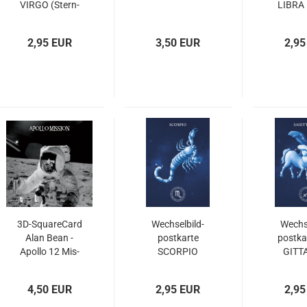
VIRGO (Stern­
LIBRA 
bild JUNG­
bild 
FRAU)
2,95 EUR
3,50 EUR
2,95
3D-​Squa­re­Card
Wech­sel­bild­
Wech­se
Alan Bean -
post­kar­te
post­ka
Apol­lo 12 Mis­
SCOR­PIO
GIT­TA
si­on
(Stern­bild
(Ster
SKOR­PI­ON)
SCHÜ
4,50 EUR
2,95 EUR
2,95