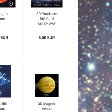
a­gnet
3D-​Post­kar­te
nne
BIG Card
MILKY WAY
 EUR
6,50 EUR
l­bild­
3D-​Ma­gnet
kar­te
Venus