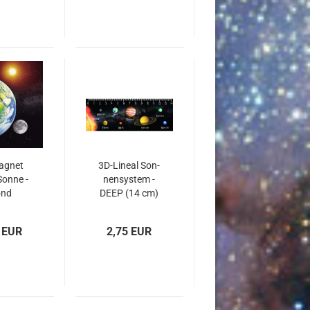
a­gnet
3D-​Li­ne­al Son­
Sonne -
nen­sys­tem -
nd
DEEP (14 cm)
 EUR
2,75 EUR