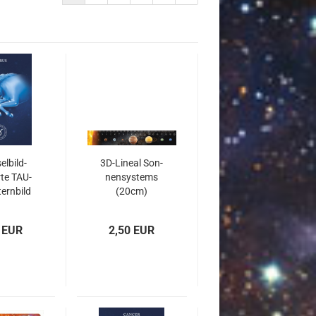
l­bild­
3D-​Li­ne­al Son­
­te TAU­
nen­sys­tems
ern­bild
(20cm)
ER)
 EUR
2,50 EUR