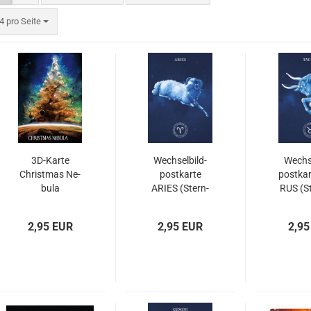
ro Seite
4 pro Seite
3D-​Karte
Wech­sel­bild­
Wech­se
Christ­mas Ne­
post­kar­te
post­kar
bu­la
ARIES (Stern­
RUS (St
bild WID­DER)
STI
2,95 EUR
2,95 EUR
2,95