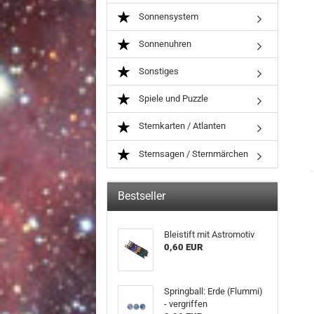
Sonnensystem
Sonnenuhren
Sonstiges
Spiele und Puzzle
Sternkarten / Atlanten
Sternsagen / Sternmärchen
Bestseller
Blei­stift mit As­tromo­tiv
0,60 EUR
Spring­ball: Erde (Flum­mi)
- ver­grif­fen