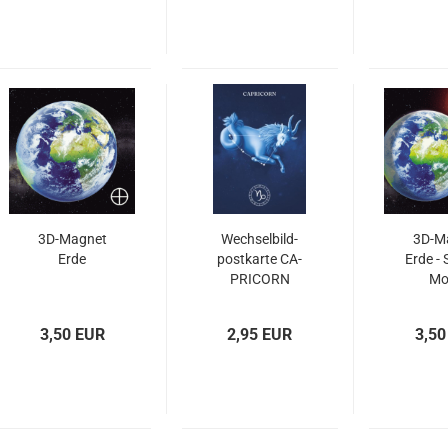
3D-​Ma­gnet
Wech­sel­bild­
3D-​M
Erde
post­kar­te CA­
Erde - 
PRI­CORN
Mo
(Stern­bild
STEIN­BOCK)
3,50 EUR
2,95 EUR
3,50