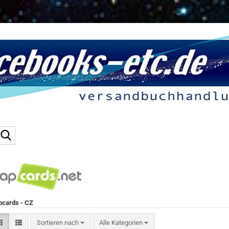
Suche...
cards - CZ
Sortieren nach
Sortieren nach
Alle Kategorien