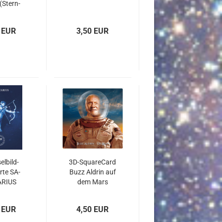
(Stern­
WAAGE)
 EUR
3,50 EUR
l­bild­
3D-​Squa­re­Card
r­te SA­
Buzz Al­drin auf
­RI­US
dem Mars
n­bild
T­ZE)
 EUR
4,50 EUR