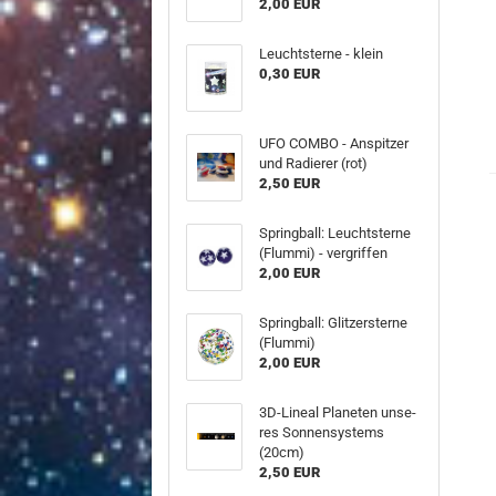
2,00 EUR
Leucht­ster­ne - klein
0,30 EUR
UFO COMBO - An­spit­zer
und Ra­die­rer (rot)
2,50 EUR
Spring­ball: Leucht­ster­ne
(Flum­mi) - ver­grif­fen
2,00 EUR
Spring­ball: Glit­zer­ster­ne
(Flum­mi)
2,00 EUR
3D-​Lineal Pla­ne­ten un­se­
res Son­nen­sys­tems
(20cm)
2,50 EUR