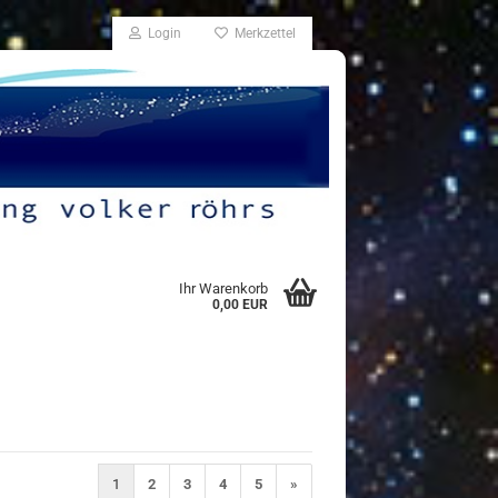
Login
Merkzettel
Ihr Warenkorb
0,00 EUR
1
2
3
4
5
»