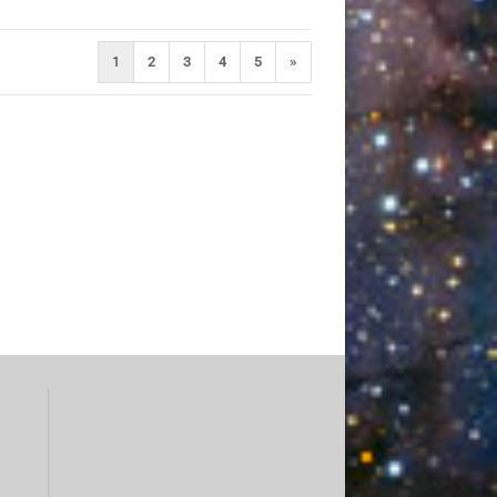
1
2
3
4
5
»