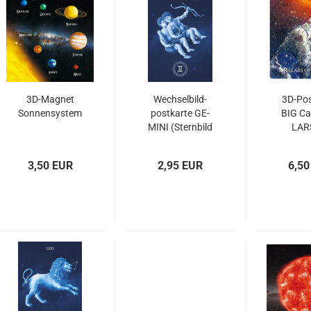
3D-​Ma­gnet
Wech­sel­bild­
3D-​Pos
Son­nen­sys­tem
post­kar­te GE­
BIG Ca
MI­NI (Stern­bild
LAR
ZWIL­LIN­GE)
CREA­
3,50 EUR
2,95 EUR
6,50