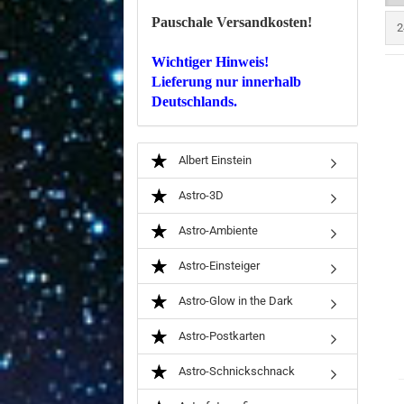
Pauschale Versandkosten!
p
2
Wichtiger Hinweis!
Lieferung nur innerhalb
Deutschlands.
Albert Einstein
Astro-3D
Astro-Ambiente
Astro-Einsteiger
Astro-Glow in the Dark
Astro-Postkarten
Astro-Schnickschnack