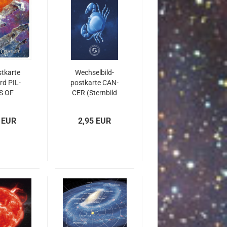
t­kar­te
Wech­sel­bild­
rd PIL­
post­kar­te CAN­
S OF
CER (Stern­bild
TI­ON
KREBS)
 EUR
2,95 EUR