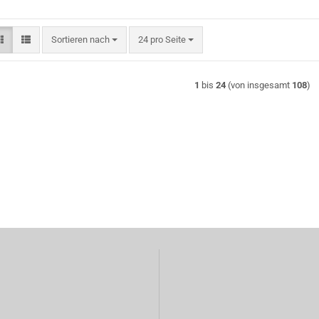
Sortieren nach
pro Seite
Sortieren nach
24 pro Seite
1
bis
24
(von insgesamt
108
)