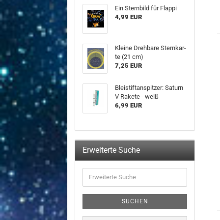
Ein Stern­bild für Flap­pi
4,99 EUR
Klei­ne Dreh­ba­re Stern­kar­
te (21 cm)
7,25 EUR
Blei­stift­an­spit­zer: Sa­turn
V Ra­ke­te - weiß
6,99 EUR
Erweiterte Suche
Erweiterte
Suche
SUCHEN