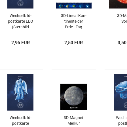
Wech­sel­bild­
3D-​Li­ne­al Kon­
3D-​M
post­kar­te LEO
ti­nen­te der
So
(Stern­bild
Erde - Tag
LÖWE)
(20cm)
2,95 EUR
2,50 EUR
3,50
Wech­sel­bild­
3D-​Ma­gnet
Wech­se
post­kar­te
Mer­kur
post­