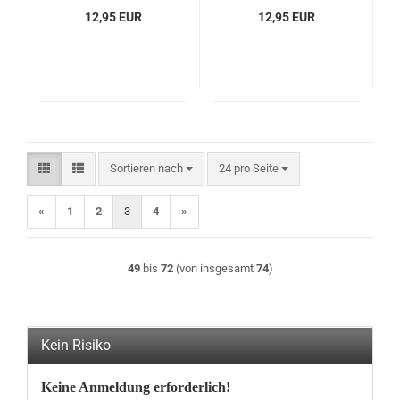
12,95 EUR
12,95 EUR
Sortieren nach
pro Seite
Sortieren nach
24 pro Seite
«
1
2
3
4
»
49
bis
72
(von insgesamt
74
)
Kein Risiko
Keine Anmeldung erforderlich!