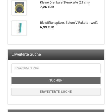
Klei­ne Dreh­ba­re Stern­kar­te (21 cm)
7,25 EUR
Blei­stift­an­spit­zer: Sa­turn V Ra­ke­te - weiß
6,99 EUR
Erweiterte Suche
Erweiterte
Suche
SUCHEN
ERWEITERTE SUCHE