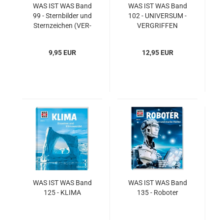
WAS IST WAS Band
WAS IST WAS Band
99 - Stern­bil­der und
102 - UNI­VER­SUM -
Stern­zei­chen (VER­
VER­GRIF­FEN
GRIF­FEN)
9,95 EUR
12,95 EUR
WAS IST WAS Band
WAS IST WAS Band
125 - KLIMA
135 - Ro­bo­ter