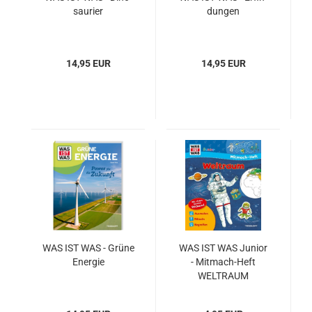
sau­ri­er
dun­gen
14,95 EUR
14,95 EUR
WAS IST WAS - Grüne
WAS IST WAS Ju­ni­or
En­er­gie
- Mitmach-​​Heft
WELT­RAUM