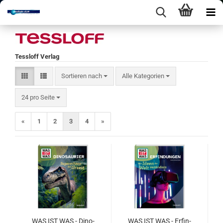
Tessloff Verlag
Sortieren nach
Sortieren nach
Alle Kategorien
pro Seite
24 pro Seite
«
1
2
3
4
»
WAS IST WAS - Di­no­
WAS IST WAS - Er­fin­