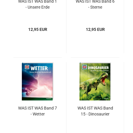
WAS IST WAS Band 1
WAS IST WAS Band 6
- Un­se­re Erde
- Ster­ne
12,95 EUR
12,95 EUR
WAS IST WAS Band 7
WAS IST WAS Band
- Wet­ter
15 - Di­no­sau­ri­er