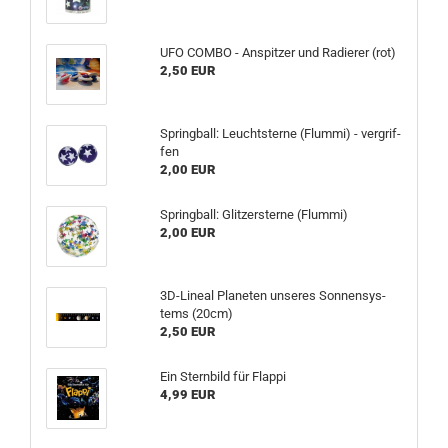
UFO COMBO - An­spit­zer und Ra­die­rer (rot)
2,50 EUR
Spring­ball: Leucht­ster­ne (Flum­mi) - ver­grif­
fen
2,00 EUR
Spring­ball: Glit­zer­ster­ne (Flum­mi)
2,00 EUR
3D-​Lineal Pla­ne­ten un­se­res Son­nen­sys­
tems (20cm)
2,50 EUR
Ein Stern­bild für Flap­pi
4,99 EUR