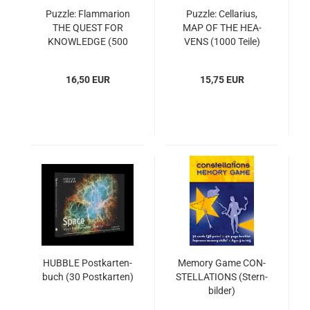
Puz­zle: Flam­ma­ri­on
Puz­zle: Cel­la­ri­us,
THE QUEST FOR
MAP OF THE HEA­
KNOW­LEDGE (500
VENS (1000 Teile)
Teile)
16,50 EUR
15,75 EUR
HUB­BLE Post­kar­ten­
Me­mo­ry Game CON­
buch (30 Post­kar­ten)
STEL­LA­TI­ONS (Stern­
bil­der)