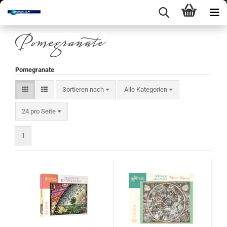
Pomegranate
Sortieren nach
Sortieren nach
Alle Kategorien
pro Seite
24 pro Seite
1