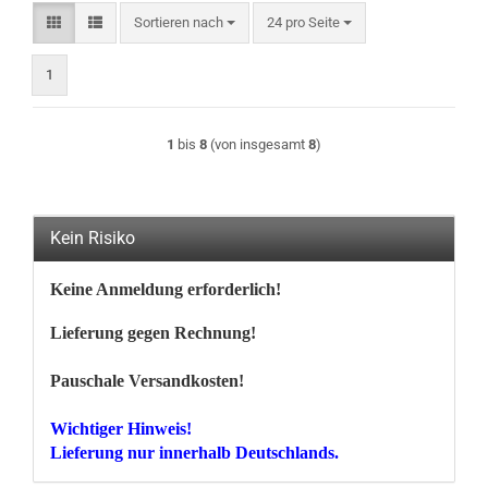
Sortieren nach
pro Seite
Sortieren nach
24 pro Seite
1
1
bis
8
(von insgesamt
8
)
Kein Risiko
Keine Anmeldung erforderlich!
Lieferung gegen Rechnung!
Pauschale Versandkosten!
Wichtiger Hinweis!
Lieferung nur innerhalb Deutschlands.