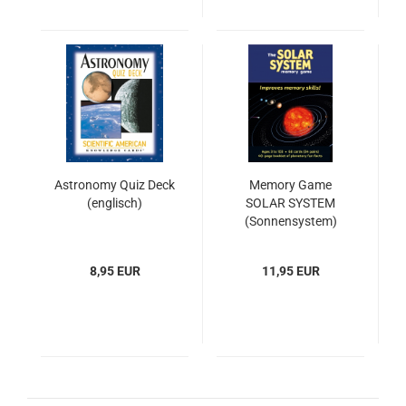
As­tro­no­my Quiz Deck
Me­mo­ry Game
(eng­lisch)
SOLAR SYS­TEM
(Son­nen­sys­tem)
(VER­GRIF­FEN)
8,95 EUR
11,95 EUR