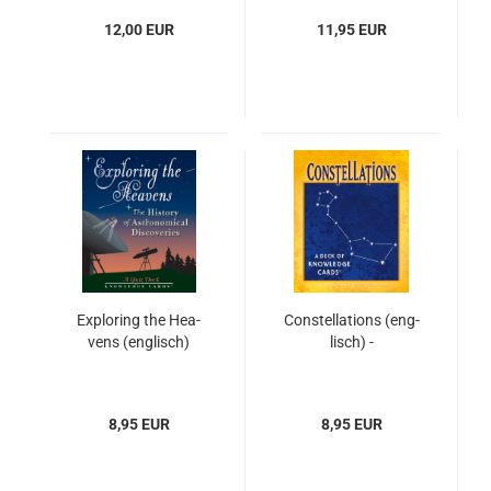
12,00 EUR
11,95 EUR
Ex­plo­ring the Hea­
Con­stel­la­ti­ons (eng­
vens (eng­lisch)
lisch) -
8,95 EUR
8,95 EUR