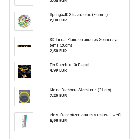
2,00 EUR
Spring­ball: Glit­zer­ster­ne (Flum­mi)
2,00 EUR
3D-​Lineal Pla­ne­ten un­se­res Son­nen­sys­
tems (20cm)
2,50 EUR
Ein Stern­bild für Flap­pi
4,99 EUR
Klei­ne Dreh­ba­re Stern­kar­te (21 cm)
7,25 EUR
Blei­stift­an­spit­zer: Sa­turn V Ra­ke­te - weiß
6,99 EUR