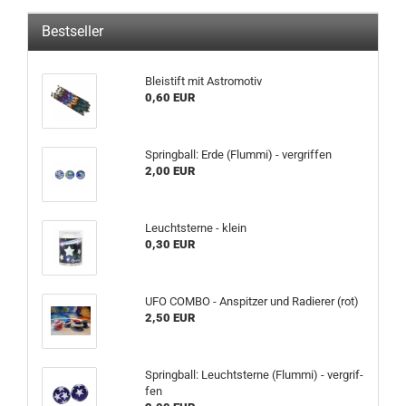
Bestseller
Blei­stift mit As­tromo­tiv
0,60 EUR
Spring­ball: Erde (Flum­mi) - ver­grif­fen
2,00 EUR
Leucht­ster­ne - klein
0,30 EUR
UFO COMBO - An­spit­zer und Ra­die­rer (rot)
2,50 EUR
Spring­ball: Leucht­ster­ne (Flum­mi) - ver­grif­
fen