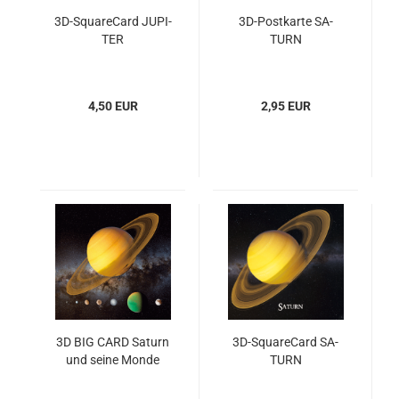
3D-​Squa­re­Card JU­PI­
3D-​Post­kar­te SA­
TER
TURN
4,50 EUR
2,95 EUR
3D BIG CARD Sa­turn
3D-​Squa­re­Card SA­
und seine Monde
TURN