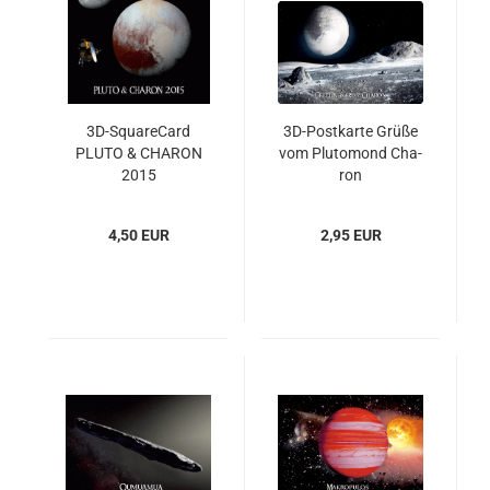
3D-​Squa­re­Card
3D-​Post­kar­te Grüße
PLUTO & CHA­RON
vom Plu­to­mond Cha­
2015
ron
4,50 EUR
2,95 EUR