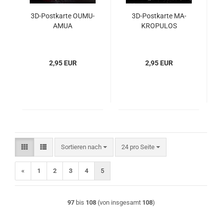
3D-​Post­kar­te OU­MU­
3D-​Post­kar­te MA­
A­MUA
KRO­PU­LOS
2,95 EUR
2,95 EUR
Sortieren nach
pro Seite
Sortieren nach
24 pro Seite
«
1
2
3
4
5
97
bis
108
(von insgesamt
108
)