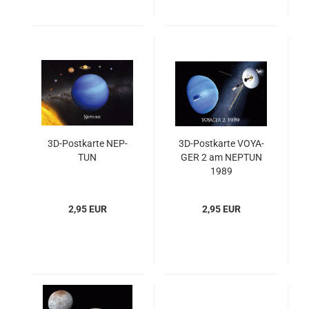
3D-​Post­kar­te NEP­
3D-​Post­kar­te VOY­A­
TUN
GER 2 am NEP­TUN
1989
2,95 EUR
2,95 EUR