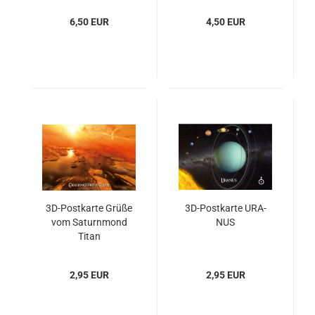
6,50 EUR
4,50 EUR
3D-​Post­kar­te Grüße
3D-​Post­kar­te URA­
vom Sa­turn­mond
NUS
Titan
2,95 EUR
2,95 EUR