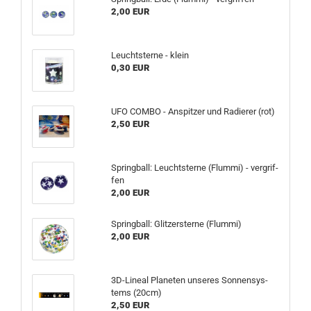
2,00 EUR
Leucht­ster­ne - klein
0,30 EUR
UFO COMBO - An­spit­zer und Ra­die­rer (rot)
2,50 EUR
Spring­ball: Leucht­ster­ne (Flum­mi) - ver­grif­
fen
2,00 EUR
Spring­ball: Glit­zer­ster­ne (Flum­mi)
2,00 EUR
3D-​Lineal Pla­ne­ten un­se­res Son­nen­sys­
tems (20cm)
2,50 EUR