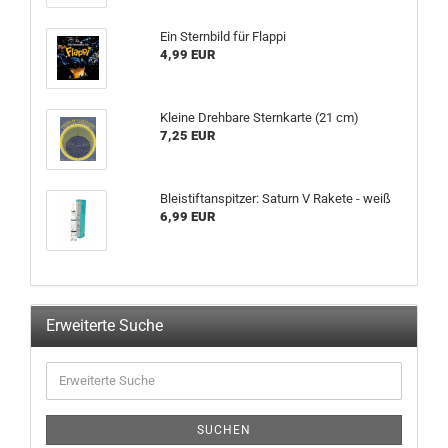
Ein Stern­bild für Flap­pi
4,99 EUR
Klei­ne Dreh­ba­re Stern­kar­te (21 cm)
7,25 EUR
Blei­stift­an­spit­zer: Sa­turn V Ra­ke­te - weiß
6,99 EUR
Erweiterte Suche
Erweiterte
Suche
SUCHEN